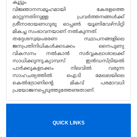
കൂട്ടും.
വിജ്ഞാനസമൂഹമായി കേരളത്തെ
മാറ്റുന്നതിനുള്ള പ്രവർത്തനങ്ങൾക്ക്
ശ്രീനാരായണഗുരു ഓപ്പൺ യൂണിവേഴ്സിറ്റി
മികച്ച സംഭാവനയാണ് നൽകുന്നത്.
തദ്ദേശസ്വയംഭരണ സ്ഥാപനങ്ങളിലെ
ജനപ്രതിനിധികൾക്കടക്കം നൈപുണ്യ
വികസനം നൽകാൻ സർവ്വകലാശാലക്ക്
സാധിക്കുന്നു.ക്യാമ്പസ് ഇൻഡസ്ട്രിയൽ
പാർക്കുകളടക്കം നിലവിൽ വരുന്ന
സാഹചര്യത്തിൽ ഐ.ടി മേഖലയിലെ
കെൽട്രോണിൻ്റെ മികവ് പരമാവധി
പ്രയോജനപ്പെടുത്തുത്തേണ്ടതാണ്.
QUICK LINKS