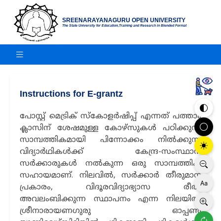
SREENARAYANAGURU OPEN UNIVERSITY
The State University for Education,Training and Research in Blended Format
Instructions for E-grantz
പോസ്റ്റ് മെട്രിക് സ്കോളർഷിപ്പ് എന്നത് പത്താം
ക്ലാസിന് ശേഷമുള്ള കോഴ്സുകൾ പഠിക്കുന്ന
സാമ്പത്തികമായി പിന്നോക്കം നിൽക്കുന്ന
വിദ്യാർഥികൾക്ക് കേന്ദ്ര-സംസ്ഥാന
സർക്കാരുകൾ നൽകുന്ന ഒരു സാമ്പത്തിക
സഹായമാണ്. നിലവില്‍, സര്‍ക്കാര്‍ തീരുമാന
പ്രകാരം, വിദൂരവിദ്യാഭ്യാസ രീതി
അവലംബിക്കുന്ന സ്ഥാപനം എന്ന നിലയില്‍
ശ്രീനാരായണഗുരു ഓപ്പണ്‍