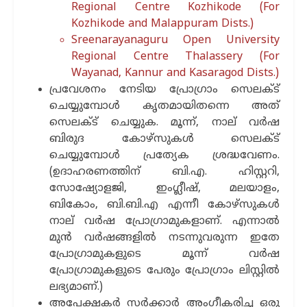
Regional Centre Kozhikode (For
Kozhikode and Malappuram Dists.)
Sreenarayanaguru Open University
Regional Centre Thalassery (For
Wayanad, Kannur and Kasaragod Dists.)
പ്രവേശനം നേടിയ പ്രോഗ്രാം സെലക്ട്
ചെയ്യുമ്പോള്‍ കൃതമായിതന്നെ അത്
സെലക്ട് ചെയ്യുക. മൂന്ന്, നാല് വര്‍ഷ
ബിരുദ കോഴ്സുകള്‍ സെലക്ട്
ചെയ്യുമ്പോള്‍ പ്രത്യേക ശ്രദ്ധവേണം.
(ഉദാഹരണത്തിന് ബി.എ. ഹിസ്റ്ററി,
സോഷ്യോളജി, ഇംഗ്ലീഷ്, മലയാളം,
ബികോം, ബി.ബി.എ എന്നീ കോഴ്സുകള്‍
നാല് വര്‍ഷ പ്രോഗ്രാമുകളാണ്. എന്നാല്‍
മുന്‍ വര്‍ഷങ്ങളില്‍ നടന്നുവരുന്ന ഇതേ
പ്രോഗ്രാമുകളുടെ മൂന്ന് വര്‍ഷ
പ്രോഗ്രാമുകളുടെ പേരും പ്രോഗ്രാം ലിസ്റ്റില്‍
ലഭ്യമാണ്.)
അപേക്ഷകർ സര്‍ക്കാര്‍ അംഗീകരിച്ച ഒരു