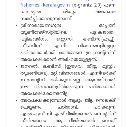
fisheries. kerala.gov.in
(e-grantz 2.0) എന്ന
പോര്‍ട്ടല്‍ വഴിയും അപേക്ഷ
സമര്‍പ്പിക്കാവുന്നതാണ്.
ശ്രീനാരായണഗുരു ഓപ്പണ്‍
യൂണിവേഴ്സിറ്റിയിലെ പട്ടികജാതി,
പട്ടികവർഗം, ഒ.ഇ.സി., ഒ.ബി.സി(എച്ച്),
ഫീഷറീസ് എന്നീ വിഭാഗങ്ങളിലുള്ള
പഠിതാക്കള്‍ക്ക് മാത്രമാണ് ഇ-ഗ്രാന്‍റ്സിന്
അപേക്ഷിക്കാന്‍ അര്‍ഹതയുള്ളത്.
ജനറല്‍, ഒ.ബി.സി (ഈഴവ, തീയ്യ, മുസ്ലിം
തുടങ്ങിയവ), മറ്റ് വിഭാഗങ്ങള്‍, എന്നിവര്‍ക്ക്
ഇ-ഗ്രാന്‍റ്സ് ലഭിക്കുന്നതല്ല. ആയതിനാല്‍
ഈ വിഭാഗങ്ങളില്‍പെടുന്ന പഠിതാക്കള്‍
അപേക്ഷിക്കേണ്ടതില്ല.
അപേക്ഷിക്കുമ്പോള്‍ ആദ്യം ജില്ല സെലക്ട്
ചെയ്യണം. പഠിതാവ്, പഠിക്കുന്ന
എല്‍.എസ്.സി ഏത് റീജിയണല്‍ സെന്‍ററിന്
കീഴിലാണോ ആ റീജിയണല്‍ സെന്‍റ്