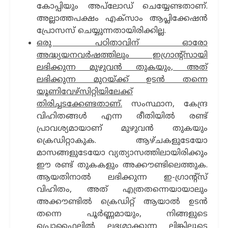
കോപ്പിയും അപ്‌ലോഡ് ചെയ്യേണ്ടതാണ്.
അല്ലാത്തപക്ഷം എക്സാം ആപ്ലിക്കേഷന്‍
പ്രോസസ് ചെയ്യുന്നതായിരിക്കില്ല.
ഒരു പഠിതാവിന് ഓരോ
അദ്ധ്യയനവര്‍ഷത്തിലും ഇഗ്രാന്‍റ്സായി
ലഭിക്കുന്ന മുഴുവന്‍ തുകയും, അത്
ലഭിക്കുന്ന മുറയ്ക്ക് ഉടന്‍ തന്നെ
യൂണിവേഴ്സിറ്റിയിലേക്ക്
തിരിച്ചടക്കേണ്ടതാണ്.
സംസ്ഥാന, കേന്ദ്ര
വിഹിതങ്ങള്‍ എന്ന രീതിയില്‍ രണ്ട്
പ്രാവശ്യമായാണ് മുഴുവന്‍ തുകയും
ക്രെഡിറ്റാകുക. ആഴ്ചകളുടേയോ
മാസങ്ങളുടേയോ വ്യത്യാസത്തിലായിരിക്കും
ഈ രണ്ട് തുകകളും അക്കൗണ്ടിലെത്തുക.
ആയതിനാല്‍ ലഭിക്കുന്ന ഇ-ഗ്രാന്‍റ്സ്
വിഹിതം, അത് എത്രതന്നെയായാലും
അക്കൗണ്ടില്‍ ക്രെഡിറ്റ് ആയാല്‍ ഉടന്‍
തന്നെ പൂര്‍ണ്ണമായും, നിങ്ങളുടെ
പ്രൊഫൈലില്‍ ലഭ്യമാക്കുന്ന ലിങ്കിലൂടെ