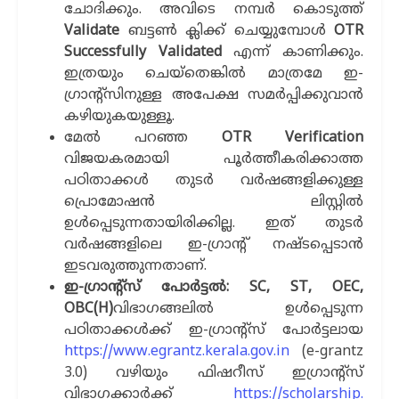
ചോദിക്കും. അവിടെ നമ്പര്‍ കൊടുത്ത്
Validate
ബട്ടണ്‍ ക്ലിക്ക് ചെയ്യുമ്പോള്‍
OTR
Successfully Validated
എന്ന് കാണിക്കും.
ഇത്രയും ചെയ്തെങ്കില്‍ മാത്രമേ ഇ-
ഗ്രാന്‍റ്സിനുള്ള അപേക്ഷ സമര്‍പ്പിക്കുവാന്‍
കഴിയുകയുള്ളൂ.
മേല്‍ പറഞ്ഞ
OTR Verification
വിജയകരമായി പൂര്‍ത്തീകരിക്കാത്ത
പഠിതാക്കള്‍ തുടര്‍ വര്‍ഷങ്ങളിക്കുള്ള
പ്രൊമോഷന്‍ ലിസ്റ്റില്‍
ഉള്‍പ്പെടുന്നതായിരിക്കില്ല. ഇത് തുടര്‍
വര്‍ഷങ്ങളിലെ ഇ-ഗ്രാന്‍റ് നഷ്ടപ്പെടാന്‍
ഇടവരുത്തുന്നതാണ്.
ഇ-ഗ്രാന്റ്സ് പോർട്ടൽ: SC, ST, OEC,
OBC(H)
വിഭാഗങ്ങലില്‍ ഉള്‍പ്പെടുന്ന
പഠിതാക്കള്‍ക്ക് ഇ-ഗ്രാന്റ്സ് പോർട്ടലായ
https://www.egrantz.kerala.gov.in
(e-grantz
3.0) വഴിയും ഫിഷറീസ് ഇഗ്രാന്‍റ്സ്
വിഭാഗക്കാര്‍ക്ക്
https://scholarship.