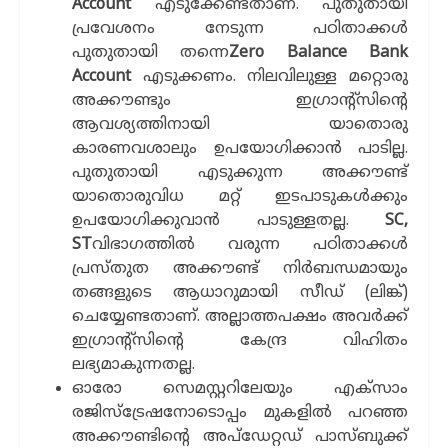
Account
എടുക്കേണ്ടതാണ്. പുതുതായി
പ്രവേശനം നേടുന്ന പഠിതാക്കള്‍
പുതുതായി തന്നെ
Zero Balance Bank
Account
എടുക്കണം. നിലവിലുള്ള മറ്റൊരു
അക്കൗണ്ടും ഇഗ്രാന്‍റ്സിന്‍റെ
ആവശ്യത്തിനായി യാതൊരു
കാരണവശാലും ഉപയോഗിക്കാന്‍ പാടില്ല.
പുതുതായി എടുക്കുന്ന അക്കൗണ്ട്
യാതൊരുവിധ മറ്റ് ഇടപാടുകള്‍ക്കും
ഉപയോഗിക്കുവാന്‍ പാടുള്ളതല്ല.
SC,
ST
വിഭാഗത്തില്‍ വരുന്ന പഠിതാക്കള്‍
പ്രസ്തുത അക്കൗണ്ട് നിര്‍ബന്ധമായും
തങ്ങളുടെ ആധാറുമായി സീഡ് (ലിങ്ക്)
ചെയ്യേണ്ടതാണ്. അല്ലാത്തപക്ഷം അവര്‍ക്ക്
ഇഗ്രാന്‍റ്സിന്‍റെ കേന്ദ്ര വിഹിതം
ലഭ്യമാകുന്നതല്ല.
ഓരോ സെമസ്റ്ററിലേയും എക്സാം
രജിസ്ട്രേഷനോടൊപ്പം മുകളില്‍ പറഞ്ഞ
അക്കൗണ്ടിന്‍റെ അപ്ഡേറ്റഡ് പാസ്ബുക്ക്