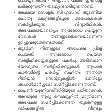
ചെയ്യേണതാണ്. അല്ലാത്തപക്ഷം ഇ-ഗ്രാന്‍റ്
ലഭിക്കുന്നതിന് തടസ്സം നേരിടുന്നതാണ്.
അക്ഷയ സെന്‍റര്‍, സി.എസ്.സി തുടങ്ങിയ
പൊതു കേന്ദ്രങ്ങളിലൂടെ അപേക്ഷകള്‍
സമര്‍പ്പിക്കുന്ന വിദ്യാര്‍ഥികള്‍,
അപേക്ഷയോടൊപ്പം അപ്‌ലോഡ് ചെയ്യുന്ന
രേഖകള്‍ തങ്ങളുടേതന്നെയാണെന്ന്
ഉറപ്പുവരുത്തേണ്ടതാണ്.
തുടര്‍ന്ന് നിങ്ങളുടെ അപേക്ഷ പ്രിന്‍റ്
ചെയ്ത്, അപ്‌ലോഡ് ചെയ്ത
സര്‍ട്ടിഫിക്കറ്റുകളുടെ പകര്‍പ്പ്, അടിസ്ഥാന
യോഗ്യതാ സര്‍ട്ടിഫിക്കറ്റുകള്‍, ആധാര്‍
കാര്‍ഡിന്‍റെ പകര്‍പ്പ് സഹിതം അതാത്
റീജിയന്‍ സെന്‍ററുകളില്‍ നേരിട്ടോ
,തപാൽമാർഗ്ഗമോ സമര്‍പ്പിക്കേണ്ടതാണ്.
ഓപ്പണ്‍ യൂണിവേഴ്സിറ്റിയുടെ പഠിതാക്കള്‍,
അവരുടെ ആദ്യ സെമസ്റ്ററില്‍ മാത്രമാണ്
അപേക്ഷ സമര്‍പ്പിക്കേണ്ടത്. തുടര്‍ന്നുള്ള
വര്‍ഷങ്ങളില്‍ വീണ്ടും