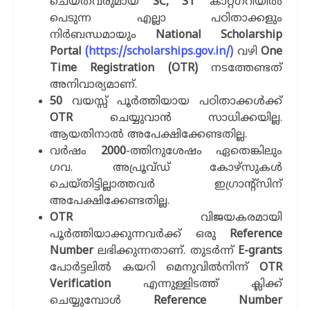
ചെയ്തവരുമായ
SC, ST
കാറ്റഗറിയില്‍
പെടുന്ന എല്ലാ പഠിതാക്കളും
നിര്‍ബന്ധമായും
National Scholarship
Portal
(https://scholarships.gov.in/)
വഴി
One
Time Registration (OTR)
നടത്തേണ്ടത്
അനിവാര്യമാണ്.
50
വയസ്സ് പൂര്‍ത്തിയായ പഠിതാക്കള്‍ക്ക്
OTR
ചെയ്യുവാന്‍ സാധിക്കയില്ല.
ആയതിനാല്‍ അപേക്ഷിക്കേണ്ടതില്ല.
വര്‍ഷം
2000
-ത്തിനുശേഷം ഏതെങ്കിലും
ഗവ. അപ്രൂവ്ഡ് കോഴ്സുകള്‍
ചെയ്തിട്ടില്ലാത്തവര്‍ ഇഗ്രാന്‍റ്സിന്
അപേക്ഷിക്കേണ്ടതില്ല.
OTR
വിജയകരമായി
പൂര്‍ത്തിയാക്കുന്നവര്‍ക്ക് ഒരു
Reference
Number
ലഭിക്കുന്നതാണ്. തുടര്‍ന്ന്
E-grants
പോര്‍ട്ടലില്‍ കയറി മെനുവില്‍നിന്ന്
OTR
Verification
എന്നുള്ളിടത്ത് ക്ലിക്ക്
ചെയ്യുമ്പോള്‍
Reference Number